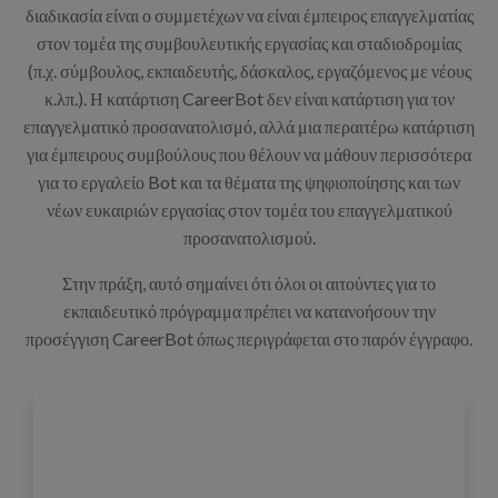
διαδικασία είναι ο συμμετέχων να είναι έμπειρος επαγγελματίας
στον τομέα της συμβουλευτικής εργασίας και σταδιοδρομίας
(π.χ. σύμβουλος, εκπαιδευτής, δάσκαλος, εργαζόμενος με νέους
κ.λπ.). Η κατάρτιση CareerBot δεν είναι κατάρτιση για τον
επαγγελματικό προσανατολισμό, αλλά μια περαιτέρω κατάρτιση
για έμπειρους συμβούλους που θέλουν να μάθουν περισσότερα
για το εργαλείο Bot και τα θέματα της ψηφιοποίησης και των
νέων ευκαιριών εργασίας στον τομέα του επαγγελματικού
προσανατολισμού.
Στην πράξη, αυτό σημαίνει ότι όλοι οι αιτούντες για το
εκπαιδευτικό πρόγραμμα πρέπει να κατανοήσουν την
προσέγγιση CareerBot όπως περιγράφεται στο παρόν έγγραφο.