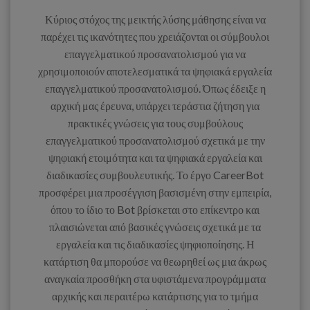
Κύριος στόχος της μεικτής λύσης μάθησης είναι να
παρέχει τις ικανότητες που χρειάζονται οι σύμβουλοι
επαγγελματικού προσανατολισμού για να
χρησιμοποιούν αποτελεσματικά τα ψηφιακά εργαλεία
επαγγελματικού προσανατολισμού. Όπως έδειξε η
αρχική μας έρευνα, υπάρχει τεράστια ζήτηση για
πρακτικές γνώσεις για τους συμβούλους
επαγγελματικού προσανατολισμού σχετικά με την
ψηφιακή ετοιμότητα και τα ψηφιακά εργαλεία και
διαδικασίες συμβουλευτικής. Το έργο CareerBot
προσφέρει μια προσέγγιση βασισμένη στην εμπειρία,
όπου το ίδιο το Bot βρίσκεται στο επίκεντρο και
πλαισιώνεται από βασικές γνώσεις σχετικά με τα
εργαλεία και τις διαδικασίες ψηφιοποίησης. Η
κατάρτιση θα μπορούσε να θεωρηθεί ως μια άκρως
αναγκαία προσθήκη στα υφιστάμενα προγράμματα
αρχικής και περαιτέρω κατάρτισης για το τμήμα