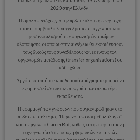
2023 στην Ελλάδα:
Η ομάδα – στόχος για την πρώτη πιλοτική εφαρμογή
ήταν οι σύμβουλοι/επαγγελματίες επαγγελματικού
προσανατολισμού των οργανισμών-εταίρων
υλοποίησης, οι οποίοι στην συνέχεια θα εκπαιδεύσουν
τους δικούς τους συναδέλφους και εκείνους των
οργανισμών μετάδοσης (transfer organisations) σε
κάθε χώρα.
Αργότερα, αυτό το εκπαιδευτικό πρόγραμμα μπορεί να
εφαρμοστεί σε τακτικά προγράμματα περαιτέρω
εκπαίδευσης.
Η εφαρμογή των γνώσεων που συγκεντρώθηκαν στο
πρώτο αποτέλεσμα, ‘’Περιεχόμενο και μεθοδολογία’’,
και το εργαλείο CareerBot, καθώς και η εφαρμοσμένη
τεχνογνωσία στην παροχή ψηφιακών και μικτών
συνεδριών καθοδήγησης, θα αποτελέσουν το επίκεντρο