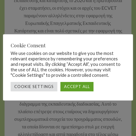
εκπαίδευσης και κατάρτισης το 2020 και η πρωτοβουλία
έχει σταματήσει, οι στόχοι και οι αρχές του ECVET
παραμένουν αλληλένδετες στην εφαρμογή της
Ευρωπαϊκής Επαγγελματικής Εκπαιδευτικής
Κατάρτισης και είναι πολύ σχετικές με την εφαρμογή της
μεθοδολογίας κατάρτισης μας.
Cookie Consent
Ως αποτέλεσμα, το μικτό εκπαιδευτικό πρόγραμμα
We use cookies on our website to give you the most
CareerBot ακολουθεί το πλαίσιο των Ενοτήτων
relevant experience by remembering your preferences
and repeat visits. By clicking “Accept All”, you consent to
Μάθησης – δομημένων σε συγκεκριμένες ενότητες –
the use of ALL the cookies. However, you may visit
που πρέπει να ολοκληρωθούν από τους
"Cookie Settings" to provide a controlled consent.
εκπαιδευόμενους (συμβούλους προσανατολισμού)
COOKIE SETTINGS
ACCEPT ALL
μέσω αυτοκατυθυνόμενης μάθησης, πρόσωπο με
πρόσωπο ή διαδικτυακά, όπως υποδεικνύεται στο
διάγραμμα της εκπαιδευτικής διαδικασίας. Αυτό το
πλαίσιο επέτρεψε στους εταίρους να δημιουργήσουν
συμπληρωματικά στοιχεία του προγράμματος σπουδών,
τα οποία δίνονται σε ημιεπίσημο στυλ με ενεργή
αλληλεπίδραση και απτά παραδοτέα στο τέλος μέσω