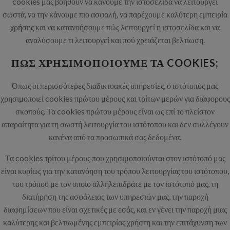
cookies μας βοηθούν να κάνουμε την ιστοσελίδα να λειτουργεί
σωστά, να την κάνουμε πιο ασφαλή, να παρέχουμε καλύτερη εμπειρία
χρήσης και να κατανοήσουμε πώς λειτουργεί η ιστοσελίδα και να
αναλύσουμε τι λειτουργεί και πού χρειάζεται βελτίωση.
ΠΏΣ ΧΡΗΣΙΜΟΠΟΙΟΎΜΕ ΤΑ COOKIES;
Όπως οι περισσότερες διαδικτυακές υπηρεσίες, ο ιστότοπός μας
χρησιμοποιεί cookies πρώτου μέρους και τρίτων μερών για διάφορους
σκοπούς. Τα cookies πρώτου μέρους είναι ως επί το πλείστον
απαραίτητα για τη σωστή λειτουργία του ιστότοπου και δεν συλλέγουν
κανένα από τα προσωπικά σας δεδομένα.
Τα cookies τρίτου μέρους που χρησιμοποιούνται στον ιστότοπό μας
είναι κυρίως για την κατανόηση του τρόπου λειτουργίας του ιστότοπου,
του τρόπου με τον οποίο αλληλεπιδράτε με τον ιστότοπό μας, τη
διατήρηση της ασφάλειας των υπηρεσιών μας, την παροχή
διαφημίσεων που είναι σχετικές με εσάς, και εν γένει την παροχή μιας
καλύτερης και βελτιωμένης εμπειρίας χρήστη και την επιτάχυνση των