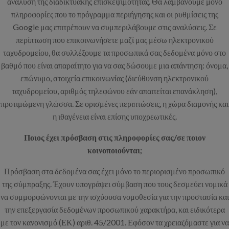
ανάλυση της διαδικτυακής επισκεψιμότητας. Θα λαμβάνουμε μόνο
πληροφορίες που το πρόγραμμα περιήγησης και οι ρυθμίσεις της
Google μας επιτρέπουν να συμπεριλάβουμε στις αναλύσεις. Σε
περίπτωση που επικοινωνήσετε μαζί μας μέσω ηλεκτρονικού
ταχυδρομείου, θα συλλέξουμε τα προσωπικά σας δεδομένα μόνο στο
βαθμό που είναι απαραίτητο για να σας δώσουμε μια απάντηση: όνομα,
επώνυμο, στοιχεία επικοινωνίας (διεύθυνση ηλεκτρονικού
ταχυδρομείου, αριθμός τηλεφώνου εάν απαιτείται επανάκληση),
προτιμώμενη γλώσσα. Σε ορισμένες περιπτώσεις, η χώρα διαμονής και
η ιθαγένεια είναι επίσης υποχρεωτικές.
Ποιος έχει πρόσβαση στις πληροφορίες σας/σε ποιον
κοινοποιούνται;
Πρόσβαση στα δεδομένα σας έχει μόνο το περιορισμένο προσωπικό
της σύμπραξης. Έχουν υπογράψει σύμβαση που τους δεσμεύει νομικά
να συμμορφώνονται με την ισχύουσα νομοθεσία για την προστασία και
την επεξεργασία δεδομένων προσωπικού χαρακτήρα, και ειδικότερα
με τον κανονισμό (ΕΚ) αριθ. 45/2001. Εφόσον τα χρειαζόμαστε για να