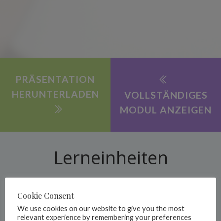
PRÄSENTATION
HERUNTERLADEN
VOLLSTÄNDIGES
MODUL ANZEIGEN
Lerneinheiten
Die Praktiker:innen lernen zusätzliche digitale Lösungen für die
Cookie Consent
Bildungs- und Berufsberatung kennen und erfahren, wie sie
We use cookies on our website to give you the most
diese ergänzend zum CareerBot-Tool einsetzen können. Die
relevant experience by remembering your preferences