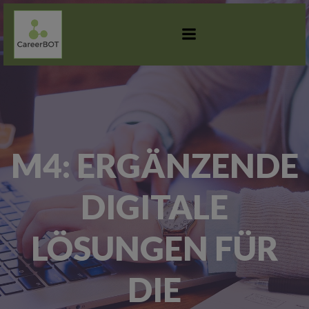
ZUM
INHALT
SPRINGEN
M4: ERGÄNZENDE
DIGITALE
LÖSUNGEN FÜR
DIE