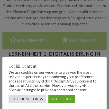
Praktiker wissen, wo sie weitere Quellen und Informationen zu
den Themen Digitalisierung und grüne Arbeitsplätze finden
und sind mit einer Art „Nachschlagewerk“ ausgestattet, das sie
durch das CareerBot-Training begleitet.
LERNEINHEIT 1
LERNEINHEIT 2
LERNEINHEIT 1: DIGITALISIERUNG IN
EUROPA: CHANCEN,
Cookie Consent
HERAUSFORDERUNGEN UND
We use cookies on our website to give you the most
AUSWIRKUNGEN
relevant experience by remembering your preferences
and repeat visits. By clicking “Accept All”, you consent to
the use of ALL the cookies. However, you may visit
Die digitale Revolution in Europa?
"Cookie Settings" to provide a controlled consent.
Digitalisierung – der europäische Weg
COOKIE SETTINGS
ACCEPT ALL
1. Ein Europa fit für das digitale Zeitalter
2. Das Programm Digitales Europa (DIGITAL)