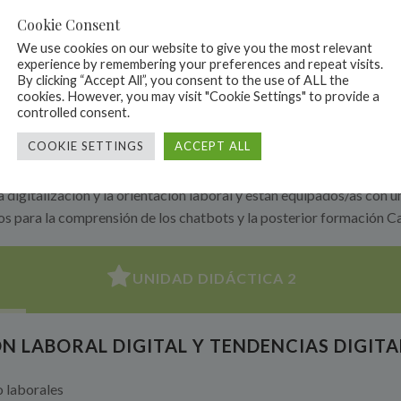
Cookie Consent
We use cookies on our website to give you the most relevant
experience by remembering your preferences and repeat visits.
By clicking “Accept All”, you consent to the use of ALL the
Unidades didácticas
cookies. However, you may visit "Cookie Settings" to provide a
controlled consent.
COOKIE SETTINGS
ACCEPT ALL
llos actuales en la digitalización y las competencias digitales nec
licar este conocimiento en su trabajo diario de asesoramiento prof
 digitalización y la orientación laboral y están equipados/as con
os para la comprensión de los chatbots y la posterior formación C
UNIDAD DIDÁCTICA 2
ÓN LABORAL DIGITAL Y TENDENCIAS DIGITA
o laborales