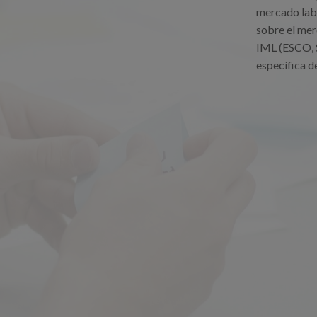
mercado labo
sobre el mer
IML (ESCO, S
específica d