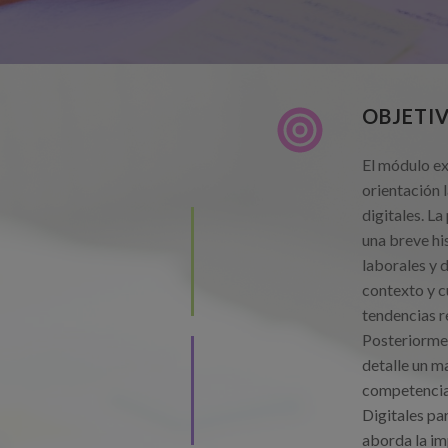
OBJETI
El módulo exp
orientación 
digitales. L
una breve hi
laborales y d
contexto y c
tendencias re
Posteriormen
detalle un m
competencia
Digitales pa
aborda la im